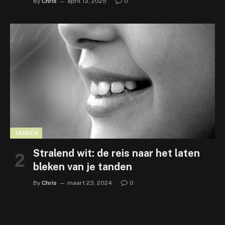
By
Chris
april 13, 2025
0
TANDEN
Stralend wit: de reis naar het laten
bleken van je tanden
By
Chris
maart 23, 2024
0