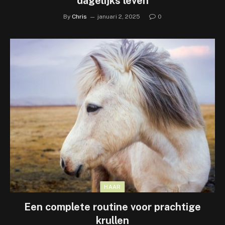
dagelijks leven
By
Chris
januari 2, 2025
0
HAAR
Een complete routine voor prachtige
krullen