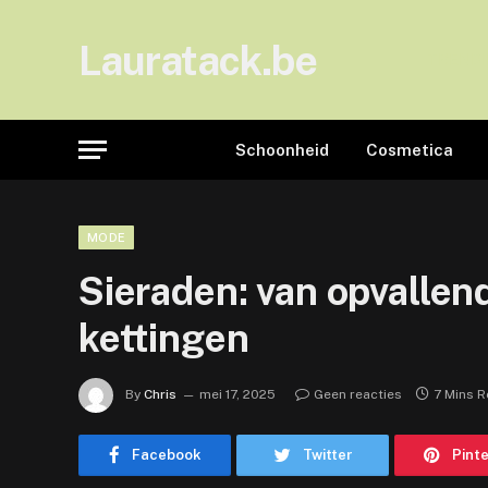
Lauratack.be
TREND
Schoonheid
Cosmetica
MODE
Sieraden: van opvallen
kettingen
By
Chris
mei 17, 2025
Geen reacties
7 Mins 
Facebook
Twitter
Pint