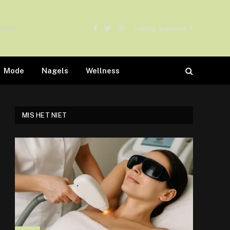
Laserontharen: Alles wat je moet weten over deze populaire ontharingsmethode
vrijdag, augustus 7
Facebook
Twitter
Instagram
Mode
Nagels
Wellness
MIS HET NIET