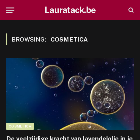
Lauratack.be
BROWSING:
COSMETICA
COSMETICA
De veelzijdige kracht van lavendelolie in je