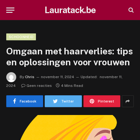
Lauratack.be
SCHOONHEID
Omgaan met haarverlies: tips
en oplossingen voor vrouwen
By
Chris
november 11, 2024
Updated:
november 11,
2024
Geen reacties
4 Mins Read
Facebook
Twitter
Pinterest